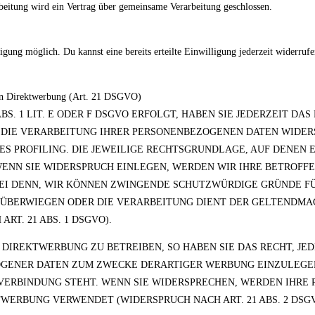
beitung wird ein Vertrag über gemeinsame Verarbeitung geschlossen.
gung möglich. Du kannst eine bereits erteilte Einwilligung jederzeit widerruf
gen Direktwerbung (Art. 21 DSGVO)
. 1 LIT. E ODER F DSGVO ERFOLGT, HABEN SIE JEDERZEIT DAS
EN DIE VERARBEITUNG IHRER PERSONENBEZOGENEN DATEN WIDE
ES PROFILING. DIE JEWEILIGE RECHTSGRUNDLAGE, AUF DENEN 
ENN SIE WIDERSPRUCH EINLEGEN, WERDEN WIR IHRE BETROFF
SEI DENN, WIR KÖNNEN ZWINGENDE SCHUTZWÜRDIGE GRÜNDE F
EN ÜBERWIEGEN ODER DIE VERARBEITUNG DIENT DER GELTENDM
T. 21 ABS. 1 DSGVO).
DIREKTWERBUNG ZU BETREIBEN, SO HABEN SIE DAS RECHT, JE
GENER DATEN ZUM ZWECKE DERARTIGER WERBUNG EINZULEGEN;
N VERBINDUNG STEHT. WENN SIE WIDERSPRECHEN, WERDEN IHR
ERBUNG VERWENDET (WIDERSPRUCH NACH ART. 21 ABS. 2 DSGV