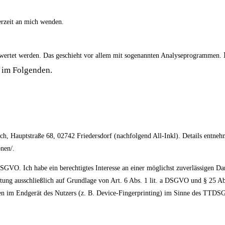
erzeit an mich wenden.
gewertet werden. Das geschieht vor allem mit sogenannten Analyseprogrammen.
 im Folgenden.
Hauptstraße 68, 02742 Friedersdorf (nachfolgend All-Inkl). Details entneh
onen/.
SGVO. Ich habe ein berechtigtes Interesse an einer möglichst zuverlässigen Da
eitung ausschließlich auf Grundlage von Art. 6 Abs. 1 lit. a DSGVO und § 25 
en im Endgerät des Nutzers (z. B. Device-Fingerprinting) im Sinne des TTDSG 