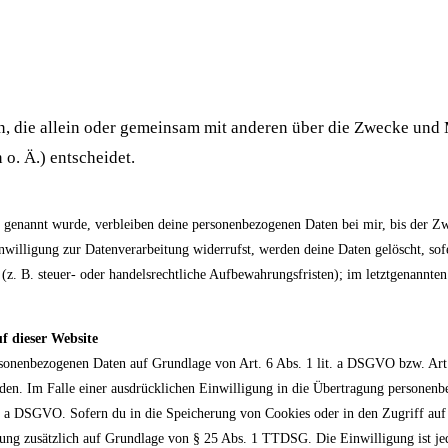
son, die allein oder gemeinsam mit anderen über die Zwecke und 
o. Ä.) entscheidet.
r genannt wurde, verbleiben deine personenbezogenen Daten bei mir, bis der Z
nwilligung zur Datenverarbeitung widerrufst, werden deine Daten gelöscht, sofe
z. B. steuer- oder handelsrechtliche Aufbewahrungsfristen); im letztgenannten
f dieser Website
personenbezogenen Daten auf Grundlage von Art. 6 Abs. 1 lit. a DSGVO bzw. Art
en. Im Falle einer ausdrücklichen Einwilligung in die Übertragung personenbe
t. a DSGVO. Sofern du in die Speicherung von Cookies oder in den Zugriff auf
eitung zusätzlich auf Grundlage von § 25 Abs. 1 TTDSG. Die Einwilligung ist je