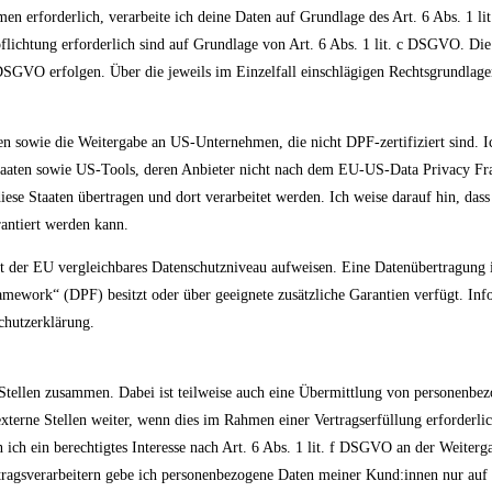
en erforderlich, verarbeite ich deine Daten auf Grundlage des Art. 6 Abs. 1 
rpflichtung erforderlich sind auf Grundlage von Art. 6 Abs. 1 lit. c DSGVO. Di
f DSGVO erfolgen. Über die jeweils im Einzelfall einschlägigen Rechtsgrundlag
aten sowie die Weitergabe an US-Unternehmen, die nicht DPF-zertifiziert sind.
tstaaten sowie US-Tools, deren Anbieter nicht nach dem EU-US-Data Privacy Fr
ese Staaten übertragen und dort verarbeitet werden. Ich weise darauf hin, dass 
rantiert werden kann.
 mit der EU vergleichbares Datenschutzniveau aufweisen. Eine Datenübertragung 
ework“ (DPF) besitzt oder über geeignete zusätzliche Garantien verfügt. In
schutzerklärung.
 Stellen zusammen. Dabei ist teilweise auch eine Übermittlung von personenbe
xterne Stellen weiter, wenn dies im Rahmen einer Vertragserfüllung erforderlich
 ich ein berechtigtes Interesse nach Art. 6 Abs. 1 lit. f DSGVO an der Weiter
tragsverarbeitern gebe ich personenbezogene Daten meiner Kund:innen nur auf 